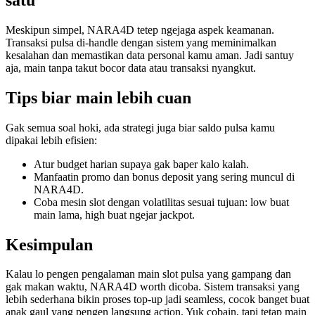
Meskipun simpel, NARA4D tetep ngejaga aspek keamanan.
Transaksi pulsa di-handle dengan sistem yang meminimalkan
kesalahan dan memastikan data personal kamu aman. Jadi santuy
aja, main tanpa takut bocor data atau transaksi nyangkut.
Tips biar main lebih cuan
Gak semua soal hoki, ada strategi juga biar saldo pulsa kamu
dipakai lebih efisien:
Atur budget harian supaya gak baper kalo kalah.
Manfaatin promo dan bonus deposit yang sering muncul di
NARA4D.
Coba mesin slot dengan volatilitas sesuai tujuan: low buat
main lama, high buat ngejar jackpot.
Kesimpulan
Kalau lo pengen pengalaman main slot pulsa yang gampang dan
gak makan waktu, NARA4D worth dicoba. Sistem transaksi yang
lebih sederhana bikin proses top-up jadi seamless, cocok banget buat
anak gaul yang pengen langsung action. Yuk cobain, tapi tetap main