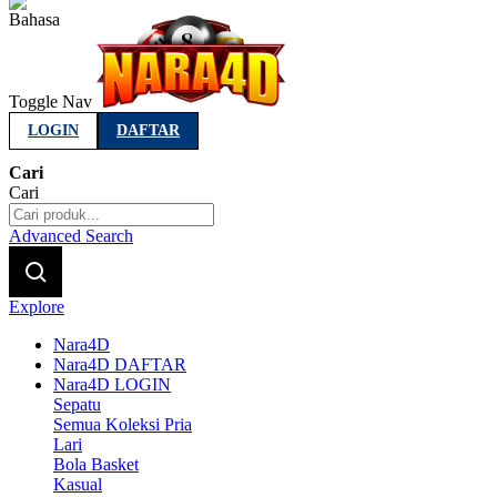
Indonesia
Toggle Nav
LOGIN
DAFTAR
Cari
Cari
Advanced Search
Explore
Nara4D
Nara4D DAFTAR
Nara4D LOGIN
Sepatu
Semua Koleksi Pria
Lari
Bola Basket
Kasual