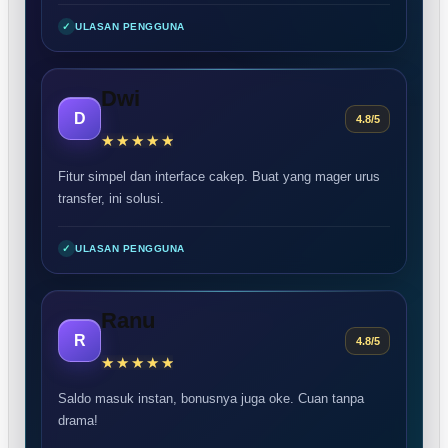
✓
ULASAN PENGGUNA
Dwi
D
4.8/5
Fitur simpel dan interface cakep. Buat yang mager urus
transfer, ini solusi.
✓
ULASAN PENGGUNA
Ranu
R
4.8/5
Saldo masuk instan, bonusnya juga oke. Cuan tanpa
drama!