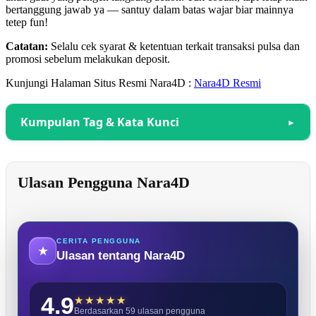
bertanggung jawab ya — santuy dalam batas wajar biar mainnya
tetep fun!
Catatan:
Selalu cek syarat & ketentuan terkait transaksi pulsa dan
promosi sebelum melakukan deposit.
Kunjungi Halaman Situs Resmi Nara4D :
Nara4D Resmi
Kumpulan Tag & Kata Kunci
Ulasan Pengguna Nara4D
CERITA PENGGUNA
★
Ulasan tentang
Nara4D
4.9
Berdasarkan 59 ulasan pengguna