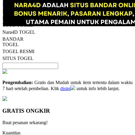
13
Nara4D
Reviews.
Nara4D
Tautan
halaman
SITUS TOTO
yang
TOTO TOGEL
sama.
Nara4D TOGEL
BANDAR
TOGEL
TOGEL RESMI
SITUS TOGEL
Pengembalian:
Gratis dan Mudah untuk item tertentu dalam waktu
7 hari setelah pembelian. Klik
disini
untuk info lebih lanjut.
GRATIS ONGKIR
Buat pesanan sekarang!
Kuantitas