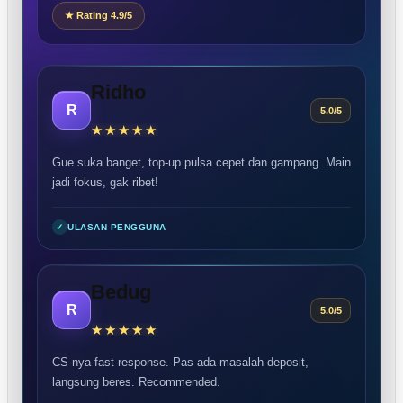
★ Rating 4.9/5
Ridho
R
5.0/5
Gue suka banget, top-up pulsa cepet dan gampang. Main
jadi fokus, gak ribet!
✓
ULASAN PENGGUNA
Bedug
R
5.0/5
CS-nya fast response. Pas ada masalah deposit,
langsung beres. Recommended.