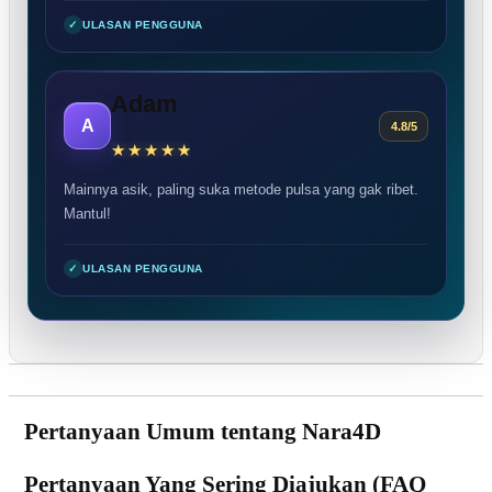
✓
ULASAN PENGGUNA
Adam
A
4.8/5
Mainnya asik, paling suka metode pulsa yang gak ribet.
Mantul!
✓
ULASAN PENGGUNA
Pertanyaan Umum tentang Nara4D
Pertanyaan Yang Sering Diajukan (FAQ