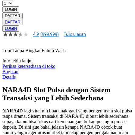
LOGIN
DAFTAR
DAFTAR
LOGIN
4.9
(999.999)
Tulis ulasan
4.9
dari
5
Topi Tanpa Bingkai Futura Wash
bintang,
nilai
rating
Info lebih lanjut
rata-
Periksa ketersediaan di toko
rata.
Bagikan
Read
Details
13
Reviews.
NARA4D Slot Pulsa dengan Sistem
Tautan
halaman
Transaksi yang Lebih Sederhana
yang
sama.
NARA4D
lagi viral nih buat anak gaul yang pengen main slot pulsa
tanpa drama. Sistem transaksi di NARA4D dibuat lebih sederhana
supaya kamu bisa fokus cari kemenangan, bukan pusingin proses
deposit. Di sini gue bakal jelasin kenapa NARA4D cocok buat
kamu yang mager urusan ribet tapi tetap pengen pengalaman main